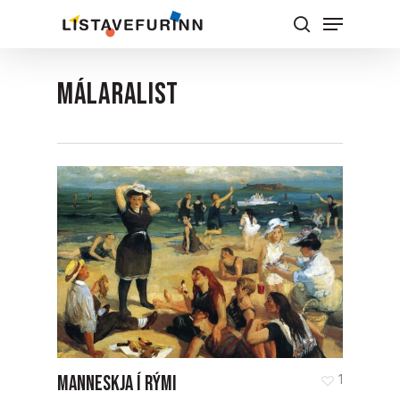
Skip
Menu
to
Leita
Close
main
Menu
content
Málaralist
MANNESKJA Í RÝMI
1