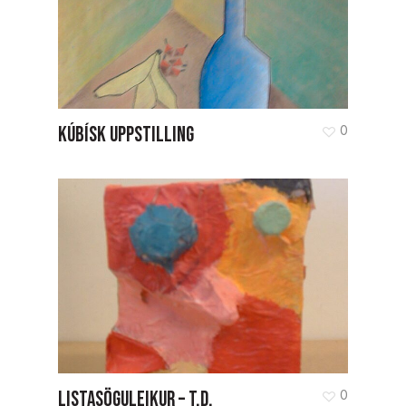
KÚBÍSK UPPSTILLING
0
LISTASÖGULEIKUR – T.D.
0