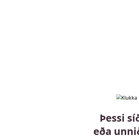
Þessi sí
eða unni