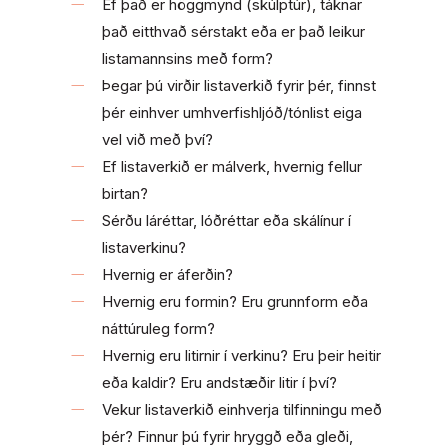
Ef það er höggmynd (skúlptúr), táknar
það eitthvað sérstakt eða er það leikur
listamannsins með form?
Þegar þú virðir listaverkið fyrir þér, finnst
þér einhver umhverfishljóð/tónlist eiga
vel við með því?
Ef listaverkið er málverk, hvernig fellur
birtan?
Sérðu láréttar, lóðréttar eða skálínur í
listaverkinu?
Hvernig er áferðin?
Hvernig eru formin? Eru grunnform eða
náttúruleg form?
Hvernig eru litirnir í verkinu? Eru þeir heitir
eða kaldir? Eru andstæðir litir í því?
Vekur listaverkið einhverja tilfinningu með
þér? Finnur þú fyrir hryggð eða gleði,