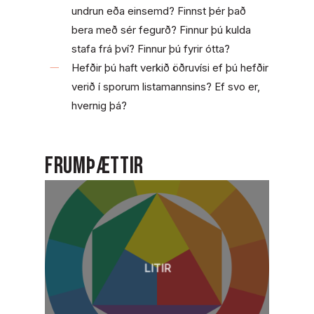
undrun eða einsemd? Finnst þér það
bera með sér fegurð? Finnur þú kulda
stafa frá því? Finnur þú fyrir ótta?
Hefðir þú haft verkið öðruvísi ef þú hefðir
verið í sporum listamannsins? Ef svo er,
hvernig þá?
Frumþættir
LITIR