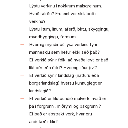
Lýstu verkinu í nokkrum málsgreinum.
Hvað sérðu? Eru einhver skilaboð í
verkinu?
Lýstu litum, línum, áferð, birtu, skyggingu,
myndbyggingu, formum.
Hvernig myndir þú lýsa verkinu fyrir
manneskju sem hefur ekki séð það?
Ef verkið sýnir fólk, að hvaða leyti er það
líkt þér eða ólíkt? Hvernig líður því?
Ef verkið sýnir landslag (náttúru eða
borgarlandslag) hversu kunnuglegt er
landslagið?
Ef verkið er hlutbundið málverk, hvað er
þá í forgrunni, miðrými og bakgrunni?
Ef það er abstrakt verk, hvar eru
andstæðir litir?