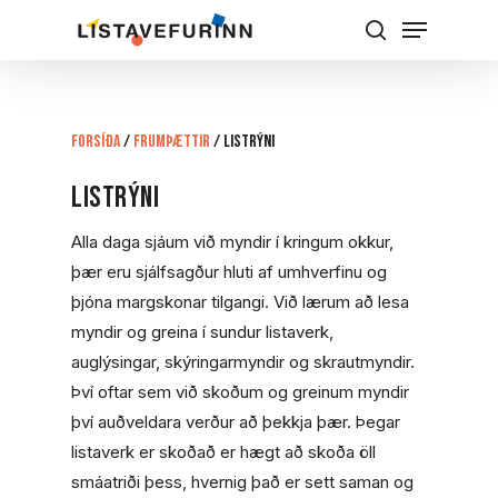
Skip
Menu
to
Leita
Close
main
Menu
content
Forsíða
/
FRUMÞÆTTIR
/
Listrýni
Listrýni
Alla daga sjáum við myndir í kringum okkur,
þær eru sjálfsagður hluti af umhverfinu og
þjóna margskonar tilgangi. Við lærum að lesa
myndir og greina í sundur listaverk,
auglýsingar, skýringarmyndir og skrautmyndir.
Því oftar sem við skoðum og greinum myndir
því auðveldara verður að þekkja þær. Þegar
listaverk er skoðað er hægt að skoða öll
smáatriði þess, hvernig það er sett saman og