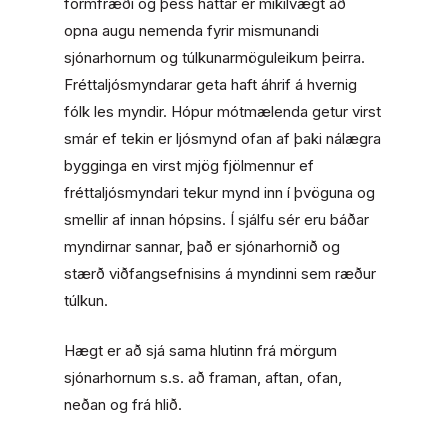
formfræði og þess háttar er mikilvægt að
opna augu nemenda fyrir mismunandi
sjónarhornum og túlkunarmöguleikum þeirra.
Fréttaljósmyndarar geta haft áhrif á hvernig
fólk les myndir. Hópur mótmælenda getur virst
smár ef tekin er ljósmynd ofan af þaki nálægra
bygginga en virst mjög fjölmennur ef
fréttaljósmyndari tekur mynd inn í þvöguna og
smellir af innan hópsins. Í sjálfu sér eru báðar
myndirnar sannar, það er sjónarhornið og
stærð viðfangsefnisins á myndinni sem ræður
túlkun.
Hægt er að sjá sama hlutinn frá mörgum
sjónarhornum s.s. að framan, aftan, ofan,
neðan og frá hlið.