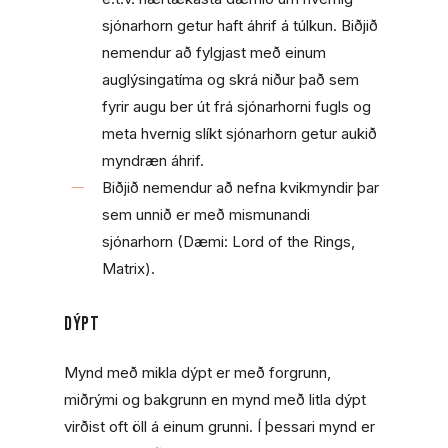
sjónarhorn getur haft áhrif á túlkun. Biðjið
nemendur að fylgjast með einum
auglýsingatíma og skrá niður það sem
fyrir augu ber út frá sjónarhorni fugls og
meta hvernig slíkt sjónarhorn getur aukið
myndræn áhrif.
Biðjið nemendur að nefna kvikmyndir þar
sem unnið er með mismunandi
sjónarhorn (Dæmi: Lord of the Rings,
Matrix).
Dýpt
Mynd með mikla dýpt er með forgrunn,
miðrými og bakgrunn en mynd með litla dýpt
virðist oft öll á einum grunni. Í þessari mynd er