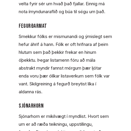
velta fyrir sér um hvað það fjallar. Einnig má
nota ímyndunaraflið og búa til sögu um það.
Fegurðarmat
Smekkur fólks er mismunandi og ýmislegt sem
hefur áhrif á hann. Fólk er oft hrifnara af þeim
hlutum sem það þekkir frekar en hinum
óþekktu. Þegar listamenn fóru að mála
abstrakt myndir fannst mörgum þær ljótar
enda voru þær ólíkar listaverkum sem fólk var
vant. Skilgreining á fegurð breytist líka í
aldanna rás.
Sjónarhorn
Sjónarhorn er mikilvægt í myndlist. Hvort sem
um er að ræða teikningu, uppstillingu,