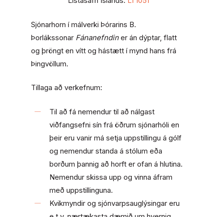
Listasafn Íslands:
LÍ 1051
Sjónarhorn í málverki Þórarins B.
Þorlákssonar
Fánanefndin
er án dýptar, flatt
og þröngt en vítt og hástætt í mynd hans frá
Þingvöllum.
Tillaga að verkefnum:
Til að fá nemendur til að nálgast
viðfangsefni sín frá öðrum sjónarhóli en
þeir eru vanir má setja uppstillingu á gólf
og nemendur standa á stólum eða
borðum þannig að horft er ofan á hlutina.
Nemendur skissa upp og vinna áfram
með uppstillinguna.
Kvikmyndir og sjónvarpsauglýsingar eru
e.t.v. nærtækasta dæmið um hvernig