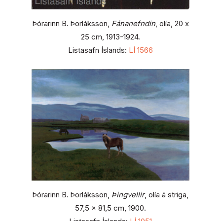
Þórarinn B. Þorláksson,
Fánanefndin
, olía, 20 x
25 cm, 1913-1924.
Listasafn Íslands:
LÍ 1566
Þórarinn B. Þorláksson,
Þingvellir
, olía á striga,
57,5 x 81,5 cm, 1900.