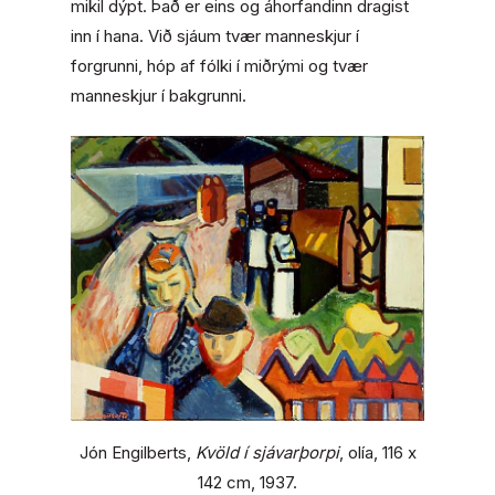
mikil dýpt. Það er eins og áhorfandinn dragist
inn í hana. Við sjáum tvær manneskjur í
forgrunni, hóp af fólki í miðrými og tvær
manneskjur í bakgrunni.
Jón Engilberts,
Kvöld í sjávarþorpi
, olía, 116 x
142 cm, 1937.