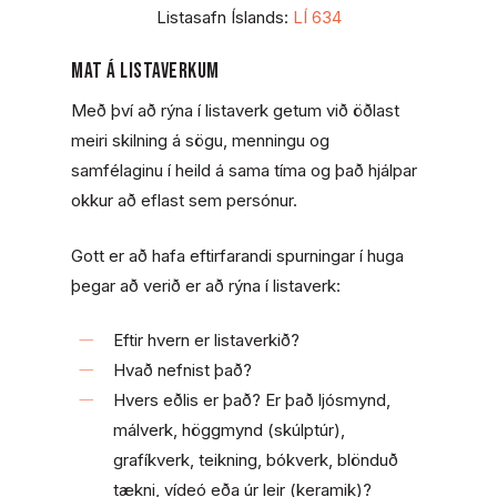
Listasafn Íslands:
LÍ 634
Mat á listaverkum
Með því að rýna í listaverk getum við öðlast
meiri skilning á sögu, menningu og
samfélaginu í heild á sama tíma og það hjálpar
okkur að eflast sem persónur.
Gott er að hafa eftirfarandi spurningar í huga
þegar að verið er að rýna í listaverk:
Eftir hvern er listaverkið?
Hvað nefnist það?
Hvers eðlis er það? Er það ljósmynd,
málverk, höggmynd (skúlptúr),
grafíkverk, teikning, bókverk, blönduð
tækni, vídeó eða úr leir (keramik)?