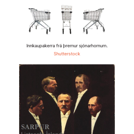
Innkaupakerra frá þremur sjónarhornum.
Shutterstock