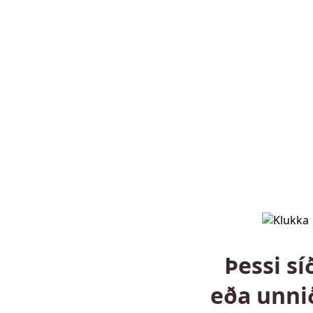
Þessi sí
eða unni