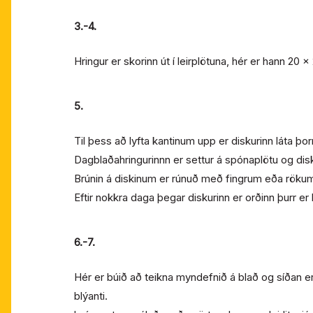
3.-4.
Hringur er skorinn út í leirplötuna, hér er hann 20 
5.
Til þess að lyfta kantinum upp er diskurinn láta þ
Dagblaðahringurinnn er settur á spónaplötu og disk
Brúnin á diskinum er rúnuð með fingrum eða röku
Eftir nokkra daga þegar diskurinn er orðinn þurr e
6.-7.
Hér er búið að teikna myndefnið á blað og síðan er
blýanti.