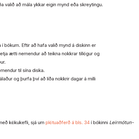
ða valið að mála ykkar eigin mynd eða skreytingu.
 bókum. Eftir að hafa valið mynd á diskinn er
tja ætti nemendur að teikna nokkrar tillögur og
ur.
endur til sína diska.
aður og þurfa því að líða nokkrir dagar á milli
a með kökukefli, sjá um
plötuaðferð á bls. 34
í bókinni
Leirmótun-