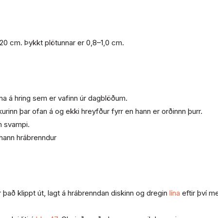
x 20 cm. Þykkt plötunnar er 0,8–1,0 cm.
orna á hring sem er vafinn úr dagblöðum.
urinn þar ofan á og ekki hreyfður fyrr en hann er orðinnn þurr.
m svampi.
r hann hrábrenndur
 það klippt út, lagt á hrábrenndan diskinn og dregin
lína
eftir því m