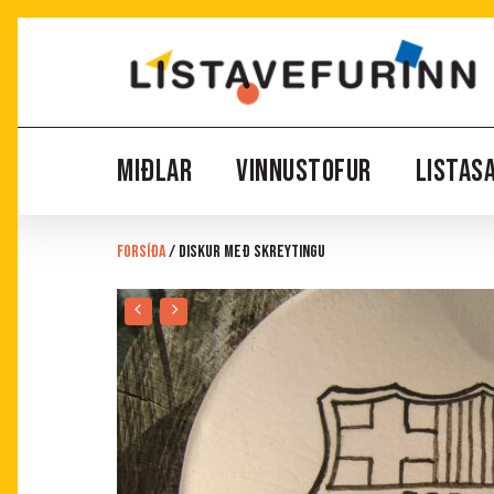
Skip
to
main
content
MIÐLAR
VINNUSTOFUR
LISTAS
Forsíða
/
Diskur með skreytingu