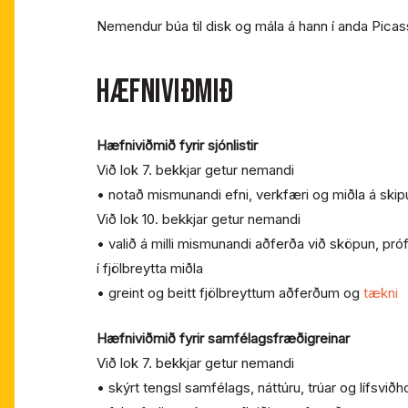
Nemendur búa til disk og mála á hann í anda Picas
HÆFNIVIÐMIÐ
Hæfniviðmið fyrir sjónlistir
Við lok 7. bekkjar getur nemandi
• notað mismunandi efni, verkfæri og miðla á skipu
Við lok 10. bekkjar getur nemandi
• valið á milli mismunandi aðferða við sköpun, pr
í fjölbreytta miðla
• greint og beitt fjölbreyttum aðferðum og
tækni
Hæfniviðmið fyrir samfélagsfræðigreinar
Við lok 7. bekkjar getur nemandi
• skýrt tengsl samfélags, náttúru, trúar og lífsviðh