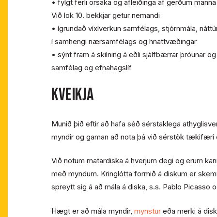
• fylgt ferli orsaka og afleiðinga af gerðum manna o
Við lok 10. bekkjar getur nemandi
• ígrundað víxlverkun samfélags, stjórnmála, náttúru
í samhengi nærsamfélags og hnattvæðingar
• sýnt fram á skilning á eðli sjálfbærrar þróunar o
samfélag og efnahagslíf
KVEIKJA
Munið þið eftir að hafa séð sérstaklega athyglis
myndir og gaman að nota þá við sérstök tækifæri 
Við notum matardiska á hverjum degi og erum kanns
með myndum. Kringlótta formið á diskum er skemmt
spreytt sig á að mála á diska, s.s. Pablo Picasso 
Hægt er að mála myndir,
mynstur
eða merki á disk