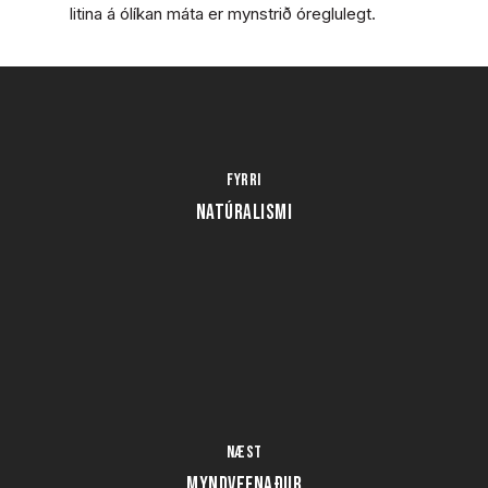
litina á ólíkan máta er mynstrið óreglulegt.
Fyrri
NATÚRALISMI
Næst
MYNDVEFNAÐUR