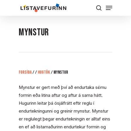
Skip
Menu
to
Leita
Close
main
Menu
content
MYNSTUR
Forsíða
/
/
Hugtök
/
MYNSTUR
Mynstur er gert með því að endurtaka sömu
formin eða litina aftur og aftur á sama hátt.
Hugurinn leitar þá ósjálfrátt eftir reglu í
endurtekningunni og greinir mynstur. Mynstur
er reglulegt þegar endurtekningin er alltaf eins
en ef að listamaðurinn endurtekur formin og