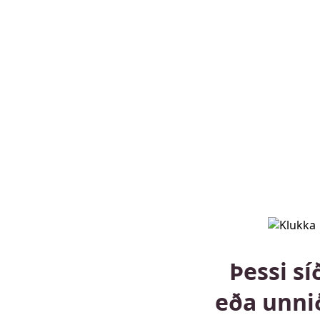
Þessi sí
eða unni