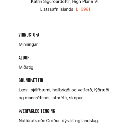
Katrín Sigurðardóttir,
High Plane VI
,
Listasafn Íslands:
LÍ 6981
VINNUSTOFA
Minningar
ALDUR
Miðstig
GRUNNÞÆTTIR
Læsi, sjálfbærni, heilbrigði og velferð, lýðræði
og mannréttindi, jafnrétti, sköpun.
ÞVERFAGLEG TENGING
Náttúrufræði: Gróður, dýralíf og landslag.