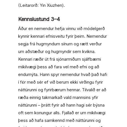
(Leitarorð:
Yin Xiuzhen
).
Kennslustund 3
–
4
Áður en nemendur hefja vinnu við módelgerð
kynnir kennari efnisveitu fyrir þeim. Nemendur
segja frá hugmyndum sínum og rætt verður
um aðstæður og hugmyndir sem kvikna.
Kennari ræðir út frá sjónarmiðum sjálfbærni
mikilvægi þess að fara vel með efni og að
endurnýta. Hann spyr nemendur hvað það hafi
í för með sér ef við berum ekki virðingu fyrir
náttúrunni og fyrirbærum hennar. Tilvalið er að
ræða einnig takmarkað vald mannsins yfir
náttúrunni – þrátt fyrir að hann hagi sér býsna
oft sem konungur alls. Fjallað er um mikilvægi
þess að hafa samkennd með náttúrunni og