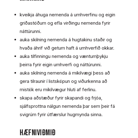
kveikja áhuga nemenda á umhverfinu og eigin
griðastöðum og efla virðingu nemenda fyrir
náttúrunni.
auka skilning nemenda á hugtakinu staðir og
hvaða áhrif við getum haft á umhverfið okkar.
auka tilfinningu nemenda og væntumþykju
þeirra fyrir eigin umhverfi og náttúrunni.
auka skilning nemenda á mikilvægi þess að
gera tilraunir í listsköpun og viðurkenna að
mistök eru mikilvægur hluti af ferlinu.
skapa aðstæður fyrir skapandi og frjóa,
sjálfsprottna nálgun nemenda þar sem þeir fá
svigrúm fyrir útfærslur hugmynda sinna.
HÆFNIVIÐMIÐ