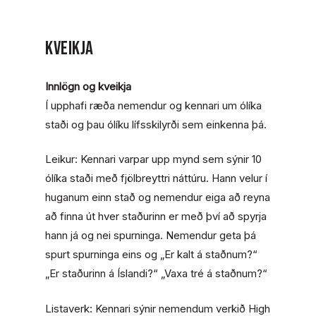
KVEIKJA
Innlögn og kveikja
Í upphafi ræða nemendur og kennari um ólíka
staði og þau ólíku lífsskilyrði sem einkenna þá.
Leikur: Kennari varpar upp mynd sem sýnir 10
ólíka staði með fjölbreyttri náttúru. Hann velur í
huganum einn stað og nemendur eiga að reyna
að finna út hver staðurinn er með því að spyrja
hann já og nei spurninga. Nemendur geta þá
spurt spurninga eins og
„Er kalt á staðnum?“
„Er staðurinn á Íslandi?“ „Vaxa tré á staðnum?“
Listaverk: Kennari sýnir nemendum verkið
High