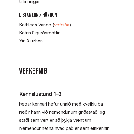
tilfinningar
LISTAMENN / HÖNNUN
Kathleen Vance (
vefsíða
)
Katrín Sigurðardóttir
Yin Xiuzhen
Verkefnið
Kennslustund 1–2
Þegar kennari hefur unnið með kveikju þá
ræðir hann við nemendur um griðastaði og
staði sem vert er að þykja vænt um.
Nemendur nefna hvað það er sem einkennir