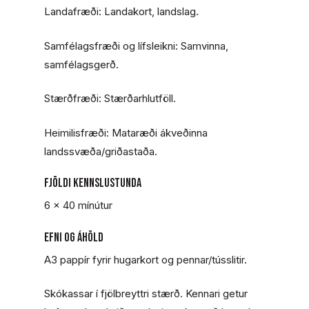
Landafræði: Landakort, landslag.
Samfélagsfræði og lífsleikni: Samvinna,
samfélagsgerð.
Stærðfræði: Stærðarhlutföll.
Heimilisfræði: Mataræði ákveðinna
landssvæða/griðastaða.
FJÖLDI KENNSLUSTUNDA
6 x 40 mínútur
EFNI OG ÁHÖLD
A3 pappír fyrir hugarkort og pennar/tússlitir.
Skókassar í fjölbreyttri stærð. Kennari getur