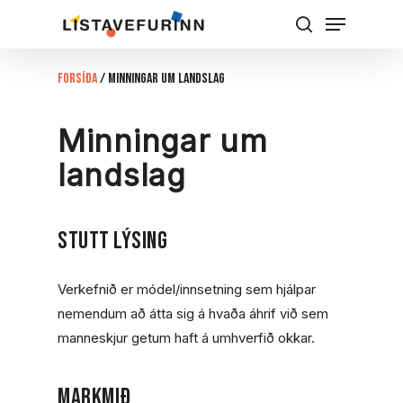
Skip
Menu
to
Leita
Close
main
Forsíða
/
Minningar um landslag
Menu
content
Minningar um
landslag
STUTT LÝSING
Verkefnið er módel/innsetning sem hjálpar
nemendum að átta sig á hvaða áhrif við sem
manneskjur getum haft á umhverfið okkar.
MARKMIÐ