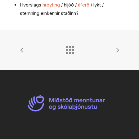
Hverslags
hreyfing
/ hljóð /
áferð
/ lykt /
stemning einkennir staðinn?