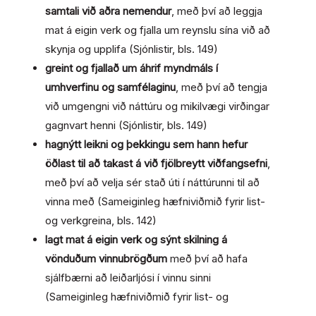
samtali við aðra nemendur
, með því að leggja
mat á eigin verk og fjalla um reynslu sína við að
skynja og upplifa
(Sjónlistir, bls. 149)
greint og fjallað um áhrif myndmáls í
umhverfinu og samfélaginu
, með því að tengja
við umgengni við náttúru og mikilvægi virðingar
gagnvart henni
(Sjónlistir, bls. 149)
hagnýtt leikni og þekkingu sem hann hefur
öðlast til að takast á við fjölbreytt viðfangsefni
,
með því að velja sér stað úti í náttúrunni til að
vinna með
(Sameiginleg hæfniviðmið fyrir list-
og verkgreina, bls. 142)
lagt mat á eigin verk og sýnt skilning á
vönduðum vinnubrögðum
með því að hafa
sjálfbærni að leiðarljósi í vinnu sinni
(Sameiginleg hæfniviðmið fyrir list- og