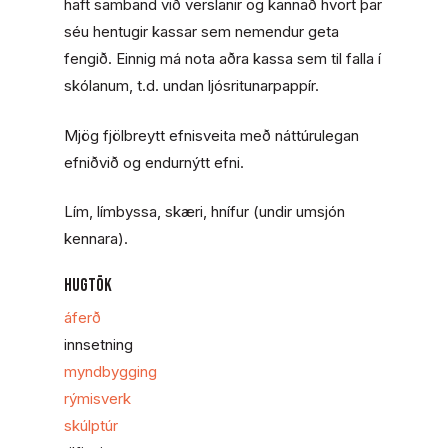
haft samband við verslanir og kannað hvort þar
séu hentugir kassar sem nemendur geta
fengið. Einnig má nota aðra kassa sem til falla í
skólanum, t.d. undan ljósritunarpappír.
Mjög fjölbreytt efnisveita með náttúrulegan
efniðvið og endurnýtt efni.
Lím, límbyssa, skæri, hnífur (undir umsjón
kennara).
HUGTÖK
áferð
innsetning
myndbygging
rýmisverk
skúlptúr