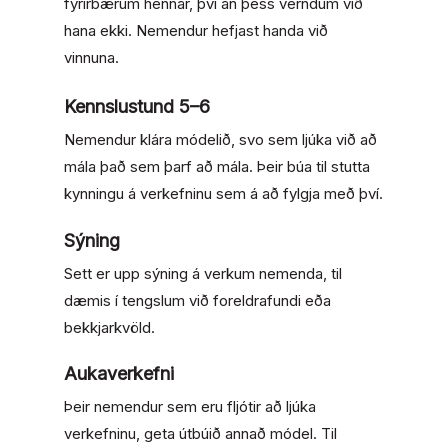
fyrirbærum hennar, því án þess verndum við
hana ekki. Nemendur hefjast handa við
vinnuna.
Kennslustund 5–6
Nemendur klára módelið, svo sem ljúka við að
mála það sem þarf að mála. Þeir búa til stutta
kynningu á verkefninu sem á að fylgja með því.
Sýning
Sett er upp sýning á verkum nemenda, til
dæmis í tengslum við foreldrafundi eða
bekkjarkvöld.
Aukaverkefni
Þeir nemendur sem eru fljótir að ljúka
verkefninu, geta útbúið annað módel. Til