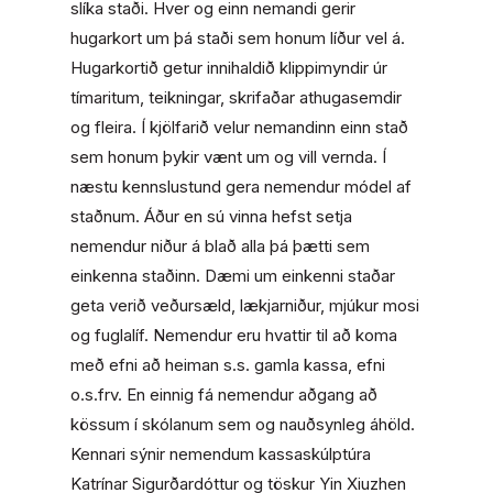
slíka staði. Hver og einn nemandi gerir
hugarkort um þá staði sem honum líður vel á.
Hugarkortið getur innihaldið klippimyndir úr
tímaritum, teikningar, skrifaðar athugasemdir
og fleira. Í kjölfarið velur nemandinn einn stað
sem honum þykir vænt um og vill vernda. Í
næstu kennslustund gera nemendur módel af
staðnum. Áður en sú vinna hefst setja
nemendur niður á blað alla þá þætti sem
einkenna staðinn. Dæmi um einkenni staðar
geta verið veðursæld, lækjarniður, mjúkur mosi
og fuglalíf. Nemendur eru hvattir til að koma
með efni að heiman s.s. gamla kassa, efni
o.s.frv. En einnig fá nemendur aðgang að
kössum í skólanum sem og nauðsynleg áhöld.
Kennari sýnir nemendum kassaskúlptúra
Katrínar Sigurðardóttur og töskur Yin Xiuzhen