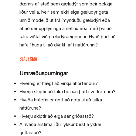
dæmis af stað sem gæludýr sem þeir þekkja
líður vel á. Þeir sem ekki eiga gæludýr geta
unnið módelið út frá ímynduðu gæludýri eða
aflað sér upplýsinga á netinu eða með því að
taka viðtal við gæludýraeigendur. Hvað þarf að
hafa í huga til að dýr lifi af í náttúrunni?
Sjálfsmat
Umræðuspurningar
Hvernig er hægt að virkja áhorfendur?
Hverju skiptir að taka beinan þátt í verkefnum?
Hvaða hráefni er gott að nota til að túlka
náttúruna?
Hverju skiptir að eiga sér griðastað?
Á hvaða árstíma líður ykkur best á ykkar
griðastað?