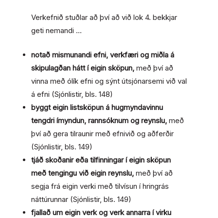
Verkefnið stuðlar að því að við lok 4. bekkjar
geti nemandi …
notað mismunandi efni, verkfæri og miðla á
skipulagðan hátt í eigin sköpun,
með því að
vinna með ólík efni og sýnt útsjónarsemi við val
á efni
(Sjónlistir, bls. 148)
byggt eigin listsköpun á hugmyndavinnu
tengdri ímyndun, rannsóknum og reynslu,
með
því að gera tilraunir með efnivið og aðferðir
(Sjónlistir, bls. 149)
tjáð skoðanir eða tilfinningar í eigin sköpun
með tengingu við eigin reynslu,
með því að
segja frá eigin verki með tilvísun í hringrás
náttúrunnar
(Sjónlistir, bls. 149)
fjallað um eigin verk og verk annarra í virku