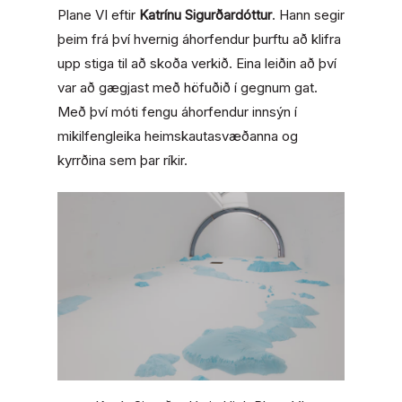
Plane VI
eftir
Katrínu Sigurðardóttur
. Hann segir
þeim frá því hvernig áhorfendur þurftu að klifra
upp stiga til að skoða verkið. Eina leiðin að því
var að gægjast með höfuðið í gegnum gat.
Með því móti fengu áhorfendur innsýn í
mikilfengleika heimskautasvæðanna og
kyrrðina sem þar ríkir.