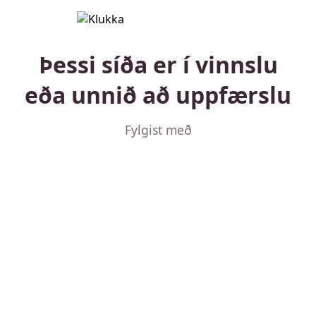
Þessi síða er í vinnslu
eða unnið að uppfærslu
Fylgist með