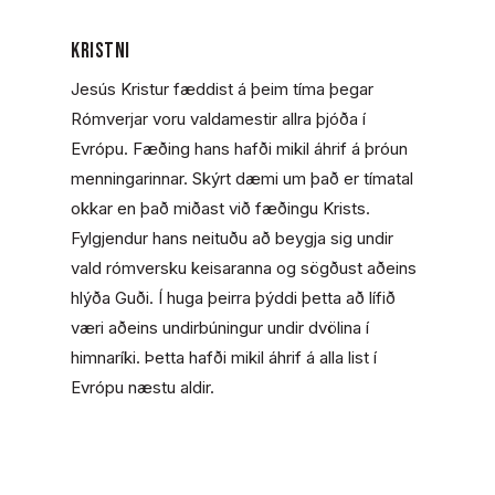
Kristni
Jesús Kristur fæddist á þeim tíma þegar
Rómverjar voru valdamestir allra þjóða í
Evrópu. Fæðing hans hafði mikil áhrif á þróun
menningarinnar. Skýrt dæmi um það er tímatal
okkar en það miðast við fæðingu Krists.
Fylgjendur hans neituðu að beygja sig undir
vald rómversku keisaranna og sögðust aðeins
hlýða Guði. Í huga þeirra þýddi þetta að lífið
væri aðeins undirbúningur undir dvölina í
himnaríki. Þetta hafði mikil áhrif á alla list í
Evrópu næstu aldir.