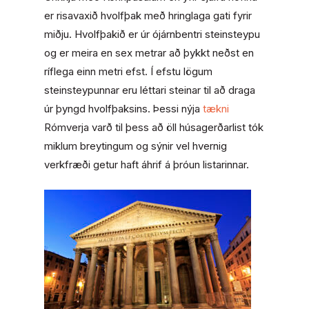
er risavaxið hvolfþak með hringlaga gati fyrir
miðju. Hvolfþakið er úr ójárnbentri steinsteypu
og er meira en sex metrar að þykkt neðst en
ríflega einn metri efst. Í efstu lögum
steinsteypunnar eru léttari steinar til að draga
úr þyngd hvolfþaksins. Þessi nýja
tækni
Rómverja varð til þess að öll húsagerðarlist tók
miklum breytingum og sýnir vel hvernig
verkfræði getur haft áhrif á þróun listarinnar.