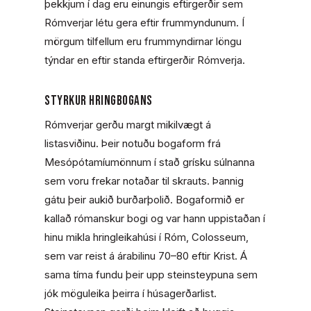
þekkjum í dag eru einungis eftirgerðir sem
Rómverjar létu gera eftir frummyndunum. Í
mörgum tilfellum eru frummyndirnar löngu
týndar en eftir standa eftirgerðir Rómverja.
Styrkur hringbogans
Rómverjar gerðu margt mikilvægt á
listasviðinu. Þeir notuðu bogaform frá
Mesópótamíumönnum í stað
grísku súlnanna
sem voru frekar notaðar til skrauts. Þannig
gátu þeir aukið burðarþolið. Bogaformið er
kallað rómanskur bogi og var hann uppistaðan í
hinu mikla hringleikahúsi í Róm, Colosseum,
sem var reist á árabilinu 70–80 eftir Krist. Á
sama tíma fundu þeir upp steinsteypuna sem
jók möguleika þeirra í húsagerðarlist.