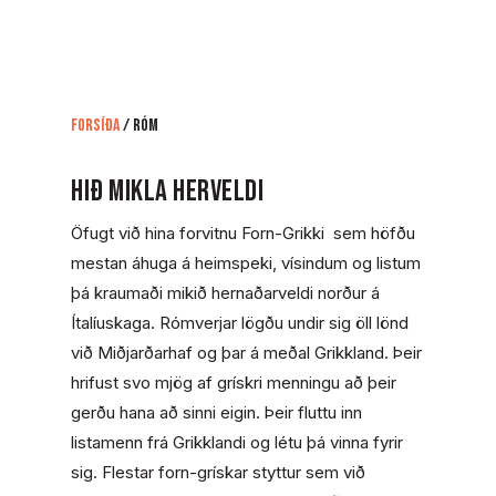
Forsíða
/
Róm
Hið mikla herveldi
Öfugt við hina forvitnu Forn-Grikki
sem höfðu
mestan áhuga á heimspeki, vísindum og listum
þá kraumaði mikið hernaðarveldi norður á
Ítalíuskaga. Rómverjar lögðu undir sig öll lönd
við Miðjarðarhaf og þar á meðal Grikkland. Þeir
hrifust svo mjög af grískri menningu að þeir
gerðu hana að sinni eigin. Þeir fluttu inn
listamenn frá Grikklandi og létu þá vinna fyrir
sig. Flestar forn-grískar styttur sem við