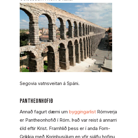
Segovia vatnsveitan á Spáni.
Pantheonhofið
Annað fagurt dæmi um
byggingarlist
Rómverja
er Pantheonhofið í Róm. Það var reist á annarri
öld eftir Krist. Framhlið þess er í anda Forn-
Grikkja með Korinþusúlum en yfir sjálfu hofinu