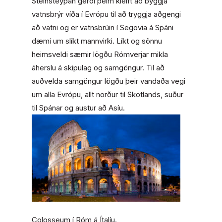
Steinsteypan gerði þeim kleift að byggja
vatnsbrýr víða í Evrópu til að tryggja aðgengi
að vatni og er vatnsbrúin í Segovia á Spáni
dæmi um slíkt mannvirki. Líkt og sönnu
heimsveldi sæmir lögðu Rómverjar mikla
áherslu á skipulag og samgöngur. Til að
auðvelda samgöngur lögðu þeir vandaða vegi
um alla Evrópu, allt norður til Skotlands, suður
til Spánar og austur að Asíu.
Colosseum í Róm á Ítalíu.