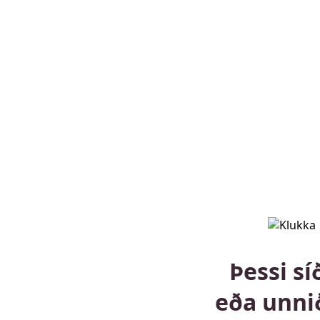
Þessi sí
eða unni