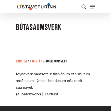
Skip
Menu
to
Leita
Close
main
Menu
content
BÚTASAUMSVERK
Forsíða
/
/
Hugtök
/
BÚTASAUMSVERK
Myndverk samsett úr tilsniðnum efnisbútum
með saumi, ýmist í höndunum eða með
saumavél.
(e. patchwork) | Textíllist