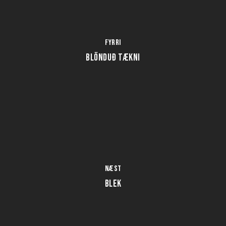
Fyrri
Blönduð tækni
Næst
Blek