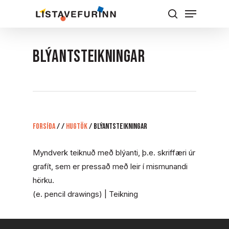
Skip
Menu
to
Leita
Close
main
Menu
content
Blýantsteikningar
Forsíða
/
/
Hugtök
/
Blýantsteikningar
Myndverk teiknuð með blýanti, þ.e. skriffæri úr
grafít, sem er pressað með leir í mismunandi
hörku.
(e. pencil drawings) | Teikning