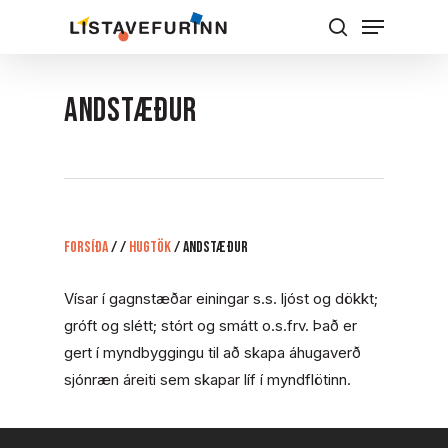
Skip
Menu
to
Leita
Close
main
Menu
content
andstæður
Forsíða
/
/
Hugtök
/
andstæður
Vísar í gagnstæðar einingar s.s. ljóst og dökkt;
gróft og slétt; stórt og smátt o.s.frv. Það er
gert í myndbyggingu til að skapa áhugaverð
sjónræn áreiti sem skapar líf í myndflötinn.