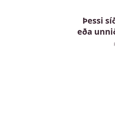
Þessi sí
eða unni