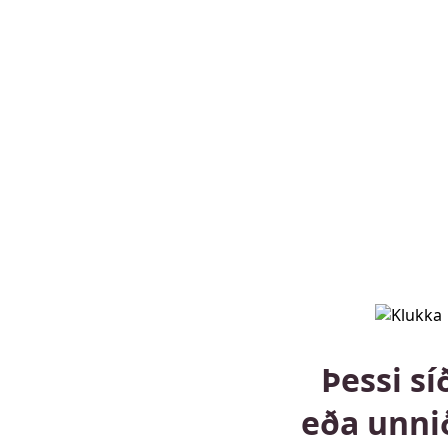
Þessi sí
eða unni