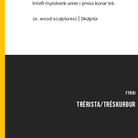
Þrívíð myndverk unnin í ýmiss konar tré.
(e. wood sculptures) | Skúlptúr
Fyrri
TRÉRISTA/TRÉSKURÐUR