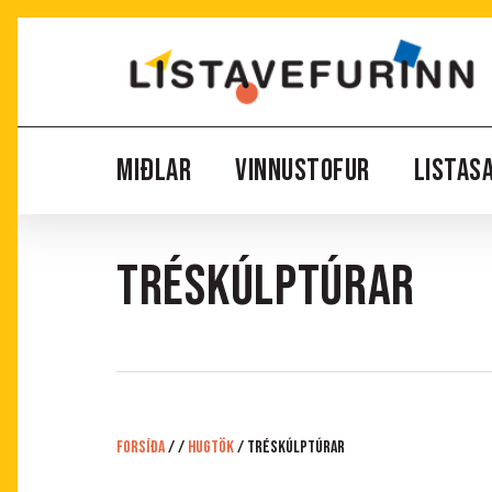
Skip
to
main
content
MIÐLAR
VINNUSTOFUR
LISTAS
TRÉSKÚLPTÚRAR
Forsíða
/
/
Hugtök
/
TRÉSKÚLPTÚRAR