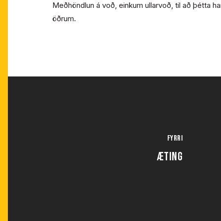
Meðhöndlun á voð, einkum ullarvoð, til að þétta han
öðrum.
Fyrri
ÆTING