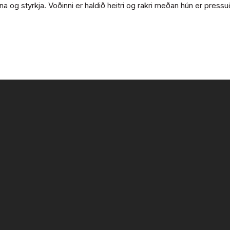
a og styrkja. Voðinni er haldið heitri og rakri meðan hún er pressu