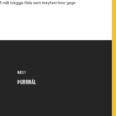
ð milli tveggja flata sem hreyfast hvor gegn
Næst
ÞURRNÁL