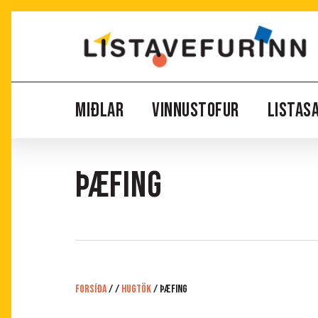
Skip
to
main
content
MIÐLAR
VINNUSTOFUR
LISTAS
ÞÆFING
Forsíða
/
/
Hugtök
/
ÞÆFING