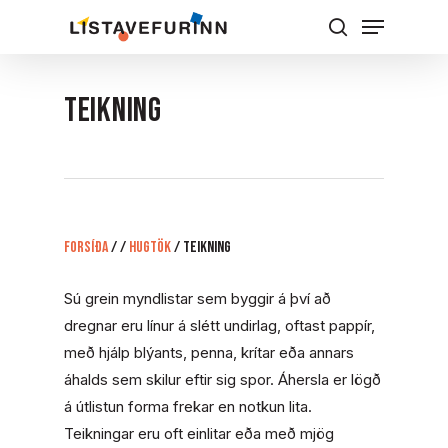
Skip
Menu
to
Leita
Close
main
Menu
content
TEIKNING
Forsíða
/
/
Hugtök
/
TEIKNING
Sú grein myndlistar sem byggir á því að
dregnar eru línur á slétt undirlag, oftast pappír,
með hjálp blýants, penna, krítar eða annars
áhalds sem skilur eftir sig spor. Áhersla er lögð
á útlistun forma frekar en notkun lita.
Teikningar eru oft einlitar eða með mjög