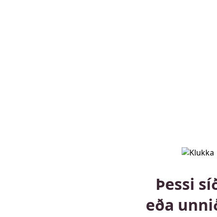
Þessi sí
eða unni