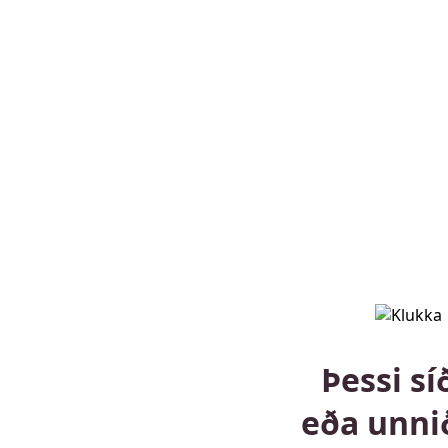
Þessi sí
eða unni