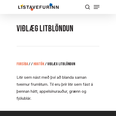
Skip
Menu
to
Leita
Close
main
Menu
content
VIÐLÆG LITBLÖNDUN
Forsíða
/
/
Hugtök
/
VIÐLÆG LITBLÖNDUN
Litir sem nást með því að blanda saman
tveimur frumlitum. Til eru þrír litir sem fást á
þennan hátt, appelsínurauður, grænn og
fjólublár.