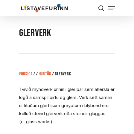
Skip
Menu
to
Leita
Close
main
Menu
content
GLERVERK
Forsíða
/
/
Hugtök
/
GLERVERK
Tvívíð myndverk unnin í gler þar sem áhersla er
lögð á samspil birtu og glers. Verk sett saman
úr lituðum glerflísum greyptum í blýbönd eru
kölluð steind glerverk eða steindir gluggar.
(e. glass works)