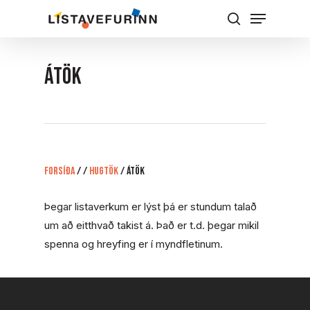
Skip
Menu
to
Leita
Close
main
Menu
content
Átök
Forsíða
/
/
Hugtök
/
Átök
Þegar listaverkum er lýst þá er stundum talað
um að eitthvað takist á. Það er t.d. þegar mikil
spenna og hreyfing er í myndfletinum.