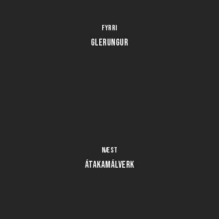
Fyrri
Glerungur
Næst
Átakamálverk